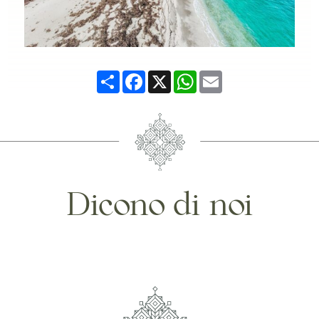
Share
Facebook
X
WhatsApp
Email
Dicono di noi