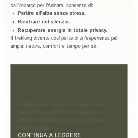
dall’imbarco per l’Asinara, consente di:
Partire all’alba senza stress.
Rientrare nel silenzio.
Recuperare energie in totale privacy.
Il trekking diventa così parte di un’esperienza più
ampia: natura, comfort e tempo per sé.
Camere eleganti e
comfort esclusivo a Villa
Flor
Scopri camere raffinate e accoglienti con
bagno privato, atmosfera rilassante e
ambiente mediterraneo per un soggiorno
indimenticabile.
CONTINUA A LEGGERE