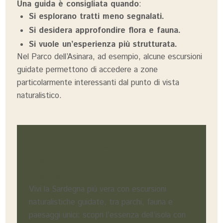
Una guida è consigliata quando
:
Si esplorano tratti meno segnalati.
Si desidera approfondire flora e fauna.
Si vuole un’esperienza più strutturata.
Nel Parco dell’Asinara, ad esempio, alcune escursioni
guidate permettono di accedere a zone
particolarmente interessanti dal punto di vista
naturalistico.
Avventure autentiche &
escursioni con guide
esperte
Vivi la Sardegna più vera con escursioni
naturalistiche guidate, tra parchi, fauna e
paesaggi unici: scopri l’essenza dell’isola con